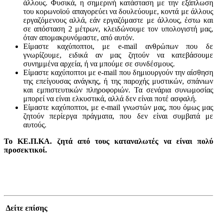
άλλους. Φυσικά, η σημερινή κατάσταση με την εξάπλωση
του κορωνοϊού απαγορεύει να δουλεύουμε, κοντά με άλλους
εργαζόμενους αλλά, εάν εργαζόμαστε με άλλους, έστω και
σε απόσταση 2 μέτρων, κλειδώνουμε τον υπολογιστή μας,
όταν απομακρυνόμαστε, από αυτόν.
Είμαστε καχύποπτοι, με e-mail ανθρώπων που δε
γνωρίζουμε, ειδικά αν μας ζητούν να κατεβάσουμε
συνημμένα αρχεία, ή να μπούμε σε συνδέσμους.
Είμαστε καχύποπτοι με e-mail που δημιουργούν την αίσθηση
της επείγουσας ανάγκης, ή της παροχής μυστικών, σπάνιων
και εμπιστευτικών πληροφοριών. Τα σενάρια συνωμοσίας
μπορεί να είναι ελκυστικά, αλλά δεν είναι ποτέ ασφαλή.
Είμαστε καχύποπτοι, με e-mail γνωστών μας, που όμως μας
ζητούν περίεργα πράγματα, που δεν είναι συμβατά με
αυτούς.
Το ΚΕ.Π.ΚΑ. ζητά από τους καταναλωτές να είναι πολύ
προσεκτικοί.
Δείτε επίσης