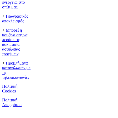
ενέργεια, στο
σπίτι μας
∘
Γεωγραφικός
αποκλεισμός
∘
Μπορεί η
κουζίνα σας να
περάσει τη
δοκιμασία
ασφάλειας
τροφίμων;
∘
Προβλήματα
καταναλωτών με
τις
τηλεπικοινωνίες
Πολιτική
Cookies
Πολιτική
Απορρήτου