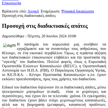
Επικοινωνία
Βρίσκεστε εδώ:
Αρχική
Ενημέρωση
Ψηφιακά δικαιώματα
Προσοχή στις διαδικτυακές απάτες
Προσοχή στις διαδικτυακές απάτες
Δημοσιεύθηκε : Πέμπτη, 20 Ιουνίου 2024 10:00
Η πανδημία του κορωνοϊού μας συνήθισε να
εργαζόμαστε και να συναντούμε τους ανθρώπους, που
θέλουμε, σε ένα εικονικό περιβάλλον. Όμως, η τεράστια αύξηση
των διαδικτυακών επικοινωνιών επιβάλλει και την προστασία της
"υγιεινής" του διαδικτύου. Πολλοί φορείς, όπως η Ευρωπαϊκή
Ομοσπονδία Ενώσεων Καταναλωτών (BEUC), η Ομοσπονδιακή
Αστυνομία των Η.Π.Α. (FBI), Ο Παγκόσμιος Οργανισμός Υγείας,
το ΚΕ.Π.ΚΑ. - Κέντρο Προστασίας Καταναλωτών κ.λπ. έχουν
εκδώσει προειδοποιήσεις, προς τους χρήστες του διαδικτύου.
Ειδικοί του διαδικτύου δηλώνουν ότι οι διαδικτυακές απάτες, μέσω
ηλεκτρονικών μηνυμάτων (e-mail), είναι οι χειρότερες και
περισσότερες, που έχουν δει τα τελευταία χρόνια. Οι εγκληματίες
του διαδικτύου έχουν βάλει στόχο μεμονωμένους καταναλωτές,
αλλά και τη βιομηχανία (μεταφορές, κατασκευή προϊόντων,