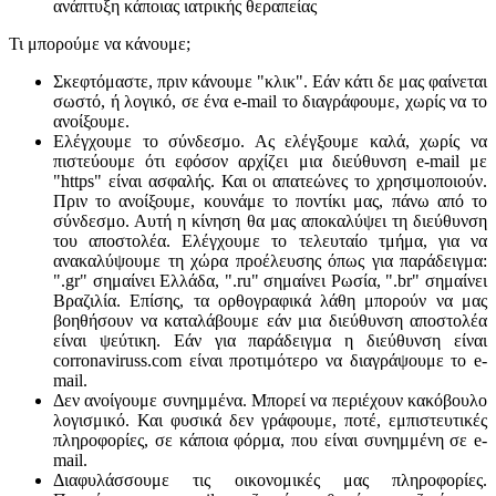
ανάπτυξη κάποιας ιατρικής θεραπείας
Τι μπορούμε να κάνουμε;
Σκεφτόμαστε, πριν κάνουμε "κλικ". Εάν κάτι δε μας φαίνεται
σωστό, ή λογικό, σε ένα e-mail το διαγράφουμε, χωρίς να το
ανοίξουμε.
Ελέγχουμε το σύνδεσμο. Ας ελέγξουμε καλά, χωρίς να
πιστεύουμε ότι εφόσον αρχίζει μια διεύθυνση e-mail με
"https" είναι ασφαλής. Και οι απατεώνες το χρησιμοποιούν.
Πριν το ανοίξουμε, κουνάμε το ποντίκι μας, πάνω από το
σύνδεσμο. Αυτή η κίνηση θα μας αποκαλύψει τη διεύθυνση
του αποστολέα. Ελέγχουμε το τελευταίο τμήμα, για να
ανακαλύψουμε τη χώρα προέλευσης όπως για παράδειγμα:
".gr" σημαίνει Ελλάδα, ".ru" σημαίνει Ρωσία, ".br" σημαίνει
Βραζιλία. Επίσης, τα ορθογραφικά λάθη μπορούν να μας
βοηθήσουν να καταλάβουμε εάν μια διεύθυνση αποστολέα
είναι ψεύτικη. Εάν για παράδειγμα η διεύθυνση είναι
corronaviruss.com είναι προτιμότερο να διαγράψουμε το e-
mail.
Δεν ανοίγουμε συνημμένα. Μπορεί να περιέχουν κακόβουλο
λογισμικό. Και φυσικά δεν γράφουμε, ποτέ, εμπιστευτικές
πληροφορίες, σε κάποια φόρμα, που είναι συνημμένη σε e-
mail.
Διαφυλάσσουμε τις οικονομικές μας πληροφορίες.