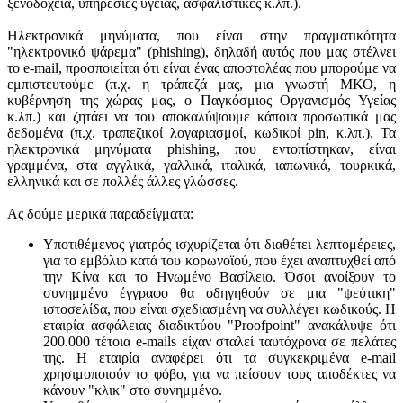
ξενοδοχεία, υπηρεσίες υγείας, ασφαλιστικές κ.λπ.).
Ηλεκτρονικά μηνύματα, που είναι στην πραγματικότητα
"ηλεκτρονικό ψάρεμα" (phishing), δηλαδή αυτός που μας στέλνει
το e-mail, προσποιείται ότι είναι ένας αποστολέας που μπορούμε να
εμπιστευτούμε (π.χ. η τράπεζά μας, μια γνωστή ΜΚΟ, η
κυβέρνηση της χώρας μας, ο Παγκόσμιος Οργανισμός Υγείας
κ.λπ.) και ζητάει να του αποκαλύψουμε κάποια προσωπικά μας
δεδομένα (π.χ. τραπεζικοί λογαριασμοί, κωδικοί pin, κ.λπ.). Τα
ηλεκτρονικά μηνύματα phishing, που εντοπίστηκαν, είναι
γραμμένα, στα αγγλικά, γαλλικά, ιταλικά, ιαπωνικά, τουρκικά,
ελληνικά και σε πολλές άλλες γλώσσες.
Ας δούμε μερικά παραδείγματα:
Υποτιθέμενος γιατρός ισχυρίζεται ότι διαθέτει λεπτομέρειες,
για το εμβόλιο κατά του κορωνοϊού, που έχει αναπτυχθεί από
την Κίνα και το Ηνωμένο Βασίλειο. Όσοι ανοίξουν το
συνημμένο έγγραφο θα οδηγηθούν σε μια "ψεύτικη"
ιστοσελίδα, που είναι σχεδιασμένη να συλλέγει κωδικούς. Η
εταιρία ασφάλειας διαδικτύου "Proofpoint" ανακάλυψε ότι
200.000 τέτοια e-mails είχαν σταλεί ταυτόχρονα σε πελάτες
της. Η εταιρία αναφέρει ότι τα συγκεκριμένα e-mail
χρησιμοποιούν το φόβο, για να πείσουν τους αποδέκτες να
κάνουν "κλικ" στο συνημμένο.