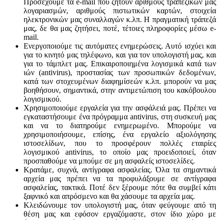
Προσέχουμε τα e-mail που ζητούν αριθμούς τραπεζικών μας
λογαριασμών, αριθμούς πιστωτικών καρτών, στοιχεία
ηλεκτρονικών μας συναλλαγών κ.λπ. Η πραγματική τράπεζά
μας, δε θα μας ζητήσει, ποτέ, τέτοιες πληροφορίες μέσω e-
mail.
Ενεργοποιούμε τις αυτόματες ενημερώσεις. Αυτό ισχύει και
για το κινητό μας τηλέφωνο, και για τον υπολογιστή μας, και
για το τάμπλετ μας. Επικαιροποιημένα λογισμικά κατά των
ιών (antivirus), προστασίας των προσωπικών δεδομένων,
κατά των στοχευμένων διαφημίσεών κ.λπ. μπορούν να μας
βοηθήσουν, σημαντικά, στην αντιμετώπιση του κακόβουλου
λογισμικού.
Χρησιμοποιούμε εργαλεία για την ασφάλειά μας. Πρέπει να
εγκαταστήσουμε ένα πρόγραμμα antivirus, στη συσκευή μας
και να το διατηρούμε ενημερωμένο. Μπορούμε να
χρησιμοποιήσουμε, επίσης, ένα εργαλείο αξιολόγησης
ιστοσελίδων, που το προσφέρουν πολλές εταιρίες
λογισμικού antivirus, το οποίο μας προειδοποιεί, όταν
προσπαθούμε να μπούμε σε μη ασφαλείς ιστοσελίδες.
Κρατάμε, συχνά, αντίγραφα ασφαλείας. Όλα τα σημαντικά
αρχεία μας πρέπει να τα προφυλάξουμε σε αντίγραφα
ασφαλείας, τακτικά. Ποτέ δεν ξέρουμε πότε θα συμβεί κάτι
ξαφνικό και απρόσμενο και θα χάσουμε τα αρχεία μας.
Κλειδώνουμε τον υπολογιστή μας, όταν φεύγουμε από τη
θέση μας και εφόσον εργαζόμαστε, στον ίδιο χώρο με