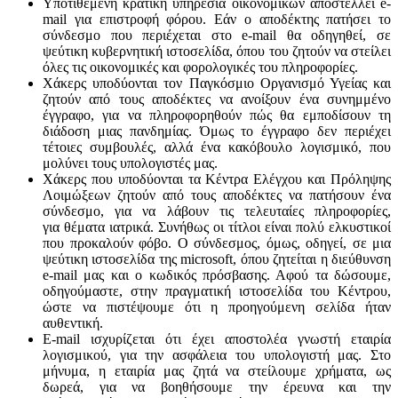
Υποτιθέμενη κρατική υπηρεσία οικονομικών αποστέλλει e-
mail για επιστροφή φόρου. Εάν ο αποδέκτης πατήσει το
σύνδεσμο που περιέχεται στο e-mail θα οδηγηθεί, σε
ψεύτικη κυβερνητική ιστοσελίδα, όπου του ζητούν να στείλει
όλες τις οικονομικές και φορολογικές του πληροφορίες.
Χάκερς υποδύονται τον Παγκόσμιο Οργανισμό Υγείας και
ζητούν από τους αποδέκτες να ανοίξουν ένα συνημμένο
έγγραφο, για να πληροφορηθούν πώς θα εμποδίσουν τη
διάδοση μιας πανδημίας. Όμως το έγγραφο δεν περιέχει
τέτοιες συμβουλές, αλλά ένα κακόβουλο λογισμικό, που
μολύνει τους υπολογιστές μας.
Χάκερς που υποδύονται τα Κέντρα Ελέγχου και Πρόληψης
Λοιμώξεων ζητούν από τους αποδέκτες να πατήσουν ένα
σύνδεσμο, για να λάβουν τις τελευταίες πληροφορίες,
για θέματα ιατρικά. Συνήθως οι τίτλοι είναι πολύ ελκυστικοί
που προκαλούν φόβο. Ο σύνδεσμος, όμως, οδηγεί, σε μια
ψεύτικη ιστοσελίδα της microsoft, όπου ζητείται η διεύθυνση
e-mail μας και ο κωδικός πρόσβασης. Αφού τα δώσουμε,
οδηγούμαστε, στην πραγματική ιστοσελίδα του Κέντρου,
ώστε να πιστέψουμε ότι η προηγούμενη σελίδα ήταν
αυθεντική.
E-mail ισχυρίζεται ότι έχει αποστολέα γνωστή εταιρία
λογισμικού, για την ασφάλεια του υπολογιστή μας. Στο
μήνυμα, η εταιρία μας ζητά να στείλουμε χρήματα, ως
δωρεά, για να βοηθήσουμε την έρευνα και την