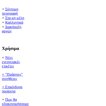
∘
Σύντομη
περιγραφή
∘
Στα μη μέλη
∘
Καλλυντικά
∘
Διακήρυξη
αρχών
Χρήσιμα
∘
Νέες
ενεργειακές
ετικέτες
∘ "Πράσινες"
συνήθειες
∘
Επικίνδυνα
προϊοντα
∘
Πως θα
εξοικονομήσουμε