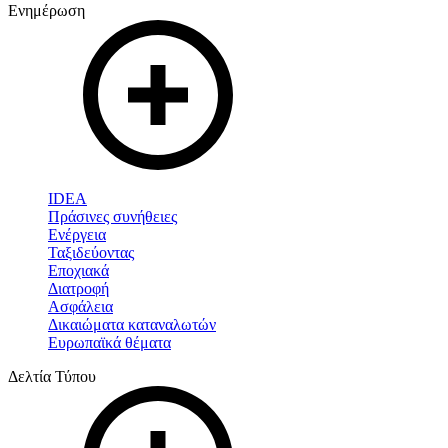
Ενημέρωση
IDEA
Πράσινες συνήθειες
Ενέργεια
Ταξιδεύοντας
Εποχιακά
Διατροφή
Ασφάλεια
Δικαιώματα καταναλωτών
Ευρωπαϊκά θέματα
Δελτία Τύπου