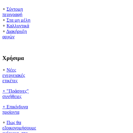
∘
Σύντομη
περιγραφή
∘
Στα μη μέλη
∘
Καλλυντικά
∘
Διακήρυξη
αρχών
Χρήσιμα
∘
Νέες
ενεργειακές
ετικέτες
∘ "Πράσινες"
συνήθειες
∘
Επικίνδυνα
προϊοντα
∘
Πως θα
εξοικονομήσουμε