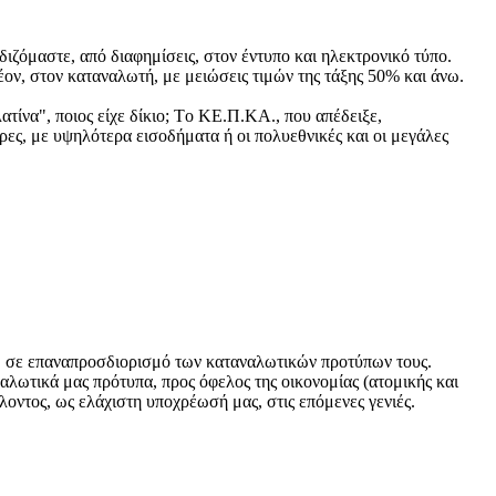
ζόμαστε, από διαφημίσεις, στον έντυπο και ηλεκτρονικό τύπο.
έον, στον καταναλωτή, με μειώσεις τιμών της τάξης 50% και άνω.
τίνα", ποιος είχε δίκιο; Tο ΚΕ.Π.ΚΑ., που απέδειξε,
ώρες, με υψηλότερα εισοδήματα ή οι πολυεθνικές και οι μεγάλες
ν, σε επαναπροσδιορισμό των καταναλωτικών προτύπων τους.
ωτικά μας πρότυπα, προς όφελος της οικονομίας (ατομικής και
λλοντος, ως ελάχιστη υποχρέωσή μας, στις επόμενες γενιές.