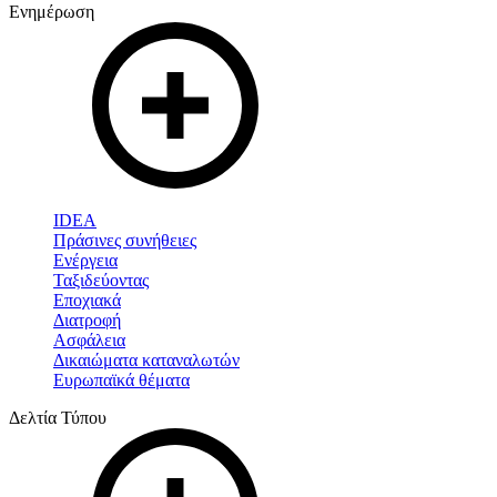
Ενημέρωση
IDEA
Πράσινες συνήθειες
Ενέργεια
Ταξιδεύοντας
Εποχιακά
Διατροφή
Ασφάλεια
Δικαιώματα καταναλωτών
Ευρωπαϊκά θέματα
Δελτία Τύπου