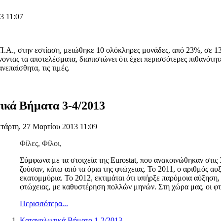
3 11:07
.Α., στην εστίαση, μειώθηκε 10 ολόκληρες μονάδες, από 23%, σε 13
οντας τα αποτελέσματα, διαπιστώνει ότι έχει περισσότερες πιθανότητ
νεπαίσθητα, τις τιμές.
κά Βήματα 3-4/2013
τάρτη, 27 Μαρτίου 2013 11:09
Φίλες, Φίλοι,
Σύμφωνα με τα στοιχεία της Eurostat, που ανακοινώθηκαν στις
ζούσαν, κάτω από τα όρια της φτώχειας. Το 2011, ο αριθμός αυ
εκατομμύρια. Το 2012, εκτιμάται ότι υπήρξε παρόμοια αύξηση,
φτώχειας, με καθυστέρηση πολλών μηνών. Στη χώρα μας, οι φ
Περισσότερα...
Καταναλωτικά Βήματα 1-2/2013