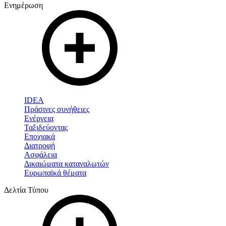
Ενημέρωση
IDEA
Πράσινες συνήθειες
Ενέργεια
Ταξιδεύοντας
Εποχιακά
Διατροφή
Ασφάλεια
Δικαιώματα καταναλωτών
Ευρωπαϊκά θέματα
Δελτία Τύπου