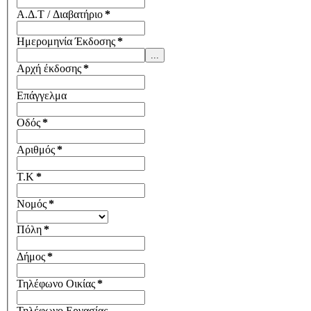
Α.Δ.Τ / Διαβατήριο
*
Ημερομηνία Έκδοσης
*
Αρχή έκδοσης
*
Επάγγελμα
Οδός
*
Αριθμός
*
Τ.Κ
*
Νομός
*
Πόλη
*
Δήμος
*
Τηλέφωνο Οικίας
*
Τηλέφωνο Εργασίας