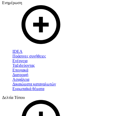
Ενημέρωση
IDEA
Πράσινες συνήθειες
Ενέργεια
Ταξιδεύοντας
Εποχιακά
Διατροφή
Ασφάλεια
Δικαιώματα καταναλωτών
Ευρωπαϊκά θέματα
Δελτία Τύπου