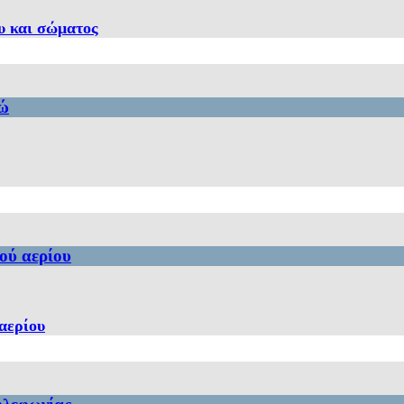
υ και σώματος
ρώ
ού αερίου
αερίου