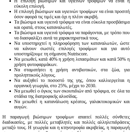
Η επιλογή βιώσιμων και υγιεινών τροφίμων να είναι η
εύκολη επιλογή.
Η επιλογή βιώσιμων και υγιεινών τροφίμων να είναι προσιτή
όσον αφορά τις τιμές και όχι η πλέον ακριβή.
Τα βιώσιμα και υγιεινά τρόφιμα να είναι εύκολα προσβάσιμα
και ορατά, στους καταναλωτές.
Τα βιώσιμα και υγιεινά τρόφιμα να παράγονται, με τρόπο που
να διασφαλίζει αυτά τα χαρακτηριστικά τους.
Να υποστηριχτεί η πληροφόρηση των καταναλωτών, ώστε
να κάνουν σωστές επιλογές τροφίμων και για αυτό
υποστηρίζουμε τη σήμανση Nutriscore.
Να μειωθεί, κατά 40% η χρήση λιπασμάτων και κατά 50% η
χρήση φυτοφαρμάκων.
Να σταματήσει η χρήση αντιβιοτικών, στα ζώα, για
προληπτικούς λόγους.
Να αυξηθεί το ποσοστό της γης, όπου καλλιεργείται η
οργανική γεωργία, στο 25%, μέχρι το 2030.
Να μειωθεί ο όγκος των σκουπιδιών από τρόφιμα, σε όλα τα
στάδια της διατροφικής αλυσίδας.
Να μειωθεί η κατανάλωση κρέατος, γαλακτοκομικών και
αυγών.
Η παραγωγή βιώσιμων τροφίμων απαιτεί πολλές σύνθετες
διαδικασίες, με πολλές μεταβλητές και πολλές αλληλεπιδράσεις
μεταξύ τους. Η γεωργία και η κτηνοτροφία ακριβείας, η παραγωγή