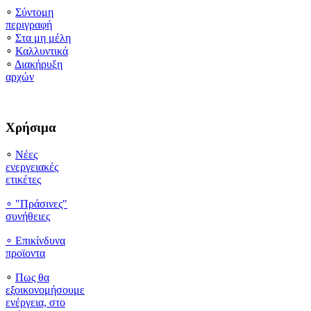
∘
Σύντομη
περιγραφή
∘
Στα μη μέλη
∘
Καλλυντικά
∘
Διακήρυξη
αρχών
Χρήσιμα
∘
Νέες
ενεργειακές
ετικέτες
∘ "Πράσινες"
συνήθειες
∘
Επικίνδυνα
προϊοντα
∘
Πως θα
εξοικονομήσουμε
ενέργεια, στο