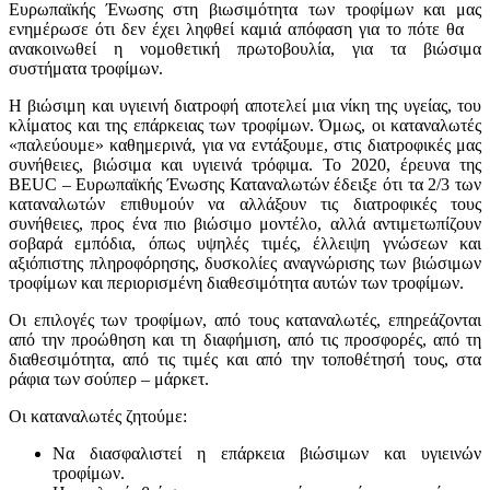
Ευρωπαϊκής Ένωσης στη βιωσιμότητα των τροφίμων και μας
ενημέρωσε ότι δεν έχει ληφθεί καμιά απόφαση για το πότε θα
ανακοινωθεί η νομοθετική πρωτοβουλία, για τα βιώσιμα
συστήματα τροφίμων.
Η βιώσιμη και υγιεινή διατροφή αποτελεί μια νίκη της υγείας, του
κλίματος και της επάρκειας των τροφίμων. Όμως, οι καταναλωτές
«παλεύουμε» καθημερινά, για να εντάξουμε, στις διατροφικές μας
συνήθειες, βιώσιμα και υγιεινά τρόφιμα. Το 2020, έρευνα της
BEUC – Ευρωπαϊκής Ένωσης Καταναλωτών έδειξε ότι τα 2/3 των
καταναλωτών επιθυμούν να αλλάξουν τις διατροφικές τους
συνήθειες, προς ένα πιο βιώσιμο μοντέλο, αλλά αντιμετωπίζουν
σοβαρά εμπόδια, όπως υψηλές τιμές, έλλειψη γνώσεων και
αξιόπιστης πληροφόρησης, δυσκολίες αναγνώρισης των βιώσιμων
τροφίμων και περιορισμένη διαθεσιμότητα αυτών των τροφίμων.
Οι επιλογές των τροφίμων, από τους καταναλωτές, επηρεάζονται
από την προώθηση και τη διαφήμιση, από τις προσφορές, από τη
διαθεσιμότητα, από τις τιμές και από την τοποθέτησή τους, στα
ράφια των σούπερ – μάρκετ.
Οι καταναλωτές ζητούμε:
Να διασφαλιστεί η επάρκεια βιώσιμων και υγιεινών
τροφίμων.