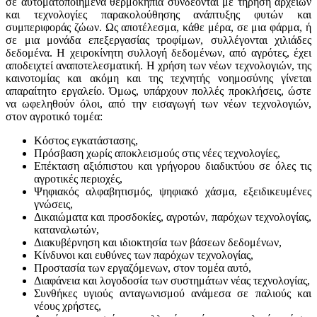
σε αυτοματοποιημένα θερμοκήπια συνδέονται με τήρηση αρχείων
και τεχνολογίες παρακολούθησης ανάπτυξης φυτών και
συμπεριφοράς ζώων. Ως αποτέλεσμα, κάθε μέρα, σε μια φάρμα, ή
σε μια μονάδα επεξεργασίας τροφίμων, συλλέγονται χιλιάδες
δεδομένα. Η χειροκίνητη συλλογή δεδομένων, από αγρότες, έχει
αποδειχτεί αναποτελεσματική. Η χρήση των νέων τεχνολογιών, της
καινοτομίας και ακόμη και της τεχνητής νοημοσύνης γίνεται
απαραίτητο εργαλείο. Όμως, υπάρχουν πολλές προκλήσεις, ώστε
να ωφεληθούν όλοι, από την εισαγωγή των νέων τεχνολογιών,
στον αγροτικό τομέα:
Κόστος εγκατάστασης,
Πρόσβαση χωρίς αποκλεισμούς στις νέες τεχνολογίες,
Επέκταση αξιόπιστου και γρήγορου διαδικτύου σε όλες τις
αγροτικές περιοχές,
Ψηφιακός αλφαβητισμός, ψηφιακό χάσμα, εξειδικευμένες
γνώσεις,
Δικαιώματα και προσδοκίες, αγροτών, παρόχων τεχνολογίας,
καταναλωτών,
Διακυβέρνηση και ιδιοκτησία των βάσεων δεδομένων,
Κίνδυνοι και ευθύνες των παρόχων τεχνολογίας,
Προστασία των εργαζόμενων, στον τομέα αυτό,
Διαφάνεια και λογοδοσία των συστημάτων νέας τεχνολογίας,
Συνθήκες υγιούς ανταγωνισμού ανάμεσα σε παλιούς και
νέους χρήστες,