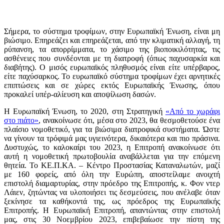
Σήμερα, το σύστημα τροφίμων, στην Ευρωπαϊκή Ένωση, είναι μη
βιώσιμο. Επηρεάζει και επηρεάζεται, από την κλιματική αλλαγή, τη
ρύπανση, τα απορρίμματα, το χάσιμο της βιοποικιλότητας, τις
ασθένειες που συνδέονται με τη διατροφή (όπως παχυσαρκία και
διαβήτης). Ο μισός ευρωπαϊκός πληθυσμός είναι είτε υπέρβαρος,
είτε παχύσαρκος. Το ευρωπαϊκό σύστημα τροφίμων έχει αρνητικές
επιπτώσεις και σε χώρες εκτός Ευρωπαϊκής Ένωσης, όπου
προκαλεί υπέρ-αλίευση και αποψίλωση δασών.
Η Ευρωπαϊκή Ένωση, το 2020, στη Στρατηγική
«Από το χωράφι
στο πιάτο»
, ανακοίνωσε ότι, μέσα στο 2023, θα θεσμοθετούσε ένα
πλαίσιο νομοθετικό, για τα βιώσιμα διατροφικά συστήματα. Ώστε
να γίνουν τα τρόφιμά μας υγιεινότερα, δικαιότερα και πιο πράσινα.
Δυστυχώς, το καλοκαίρι του 2023, η Επιτροπή ανακοίνωσε ότι
αυτή η νομοθετική πρωτοβουλία αναβάλλεται για την επόμενη
θητεία. Το ΚΕ.Π.ΚΑ. – Κέντρο Προστασίας Καταναλωτών, μαζί
με 160 φορείς, από όλη την Ευρώπη, αποστείλαμε ανοιχτή
επιστολή διαμαρτυρίας, στην πρόεδρο της Επιτροπής, κ. Φον ντερ
Λάιεν, ζητώντας να υλοποιήσει τις δεσμεύσεις, που ανέλαβε όταν
ξεκίνησε τα καθήκοντά της, ως πρόεδρος της Ευρωπαϊκής
Επιτροπής. Η Ευρωπαϊκή Επιτροπή, απαντώντας στην επιστολή
μας, στις 30 Νοεμβρίου 2023, επιβεβαίωσε την πίστη της