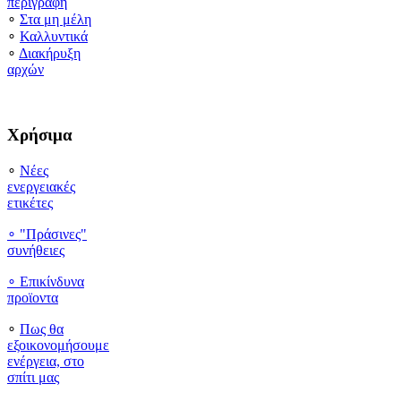
περιγραφή
∘
Στα μη μέλη
∘
Καλλυντικά
∘
Διακήρυξη
αρχών
Χρήσιμα
∘
Νέες
ενεργειακές
ετικέτες
∘ "Πράσινες"
συνήθειες
∘
Επικίνδυνα
προϊοντα
∘
Πως θα
εξοικονομήσουμε
ενέργεια, στο
σπίτι μας