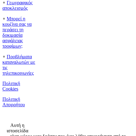
∘
Γεωγραφικός
αποκλεισμός
∘
Μπορεί η
κουζίνα σας να
περάσει τη
δοκιμασία
ασφάλειας
τροφίμων;
∘
Προβλήματα
καταναλωτών με
τις
τηλεπικοινωνίες
Πολιτική
Cookies
Πολιτική
Απορρήτου
Αυτή η
ιστοσελίδα