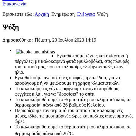
Επικοινωνία
Βρίσκεστε εδώ:
Αρχική
Ενημέρωση
Ενέργεια
Ψύξη
Ψύξη
Δημοσιεύθηκε : Πέμπτη, 20 Ιουλίου 2023 14:19
Εγκαθιστούμε τέντες και σκίαστρα ή
πέργολες, με καλοκαιρινά φυτά (φυλλοβόλα), στις πλευρές
του σπιτιού μας, που το καλοκαίρι, <<ψήνονται>>, στον
ήλιο.
Εγκαθιστούμε ανεμιστήρες οροφής, ή δαπέδου, για να
αποφύγουμε ή να μειώσουμε τη χρήση κλιματιστικών.
Το καλοκαίρι, τις νύχτες αφήνουμε ανοιχτά παράθυρα,
φεγγίτες κ.λπ., για να "δροσίσει" το σπίτι.
Το καλοκαίρι θέτουμε το θερμοστάτη του κλιματιστικού, σε
θερμοκρασία, πάνω από 26 βαθμούς Κελσίου.
Περιορίζουμε τον αερισμό του σπιτιού τις καλοκαιρινές
μέρες, ιδίως τις μεσημβρινές ώρες και πρώτες απογευματινές
ώρες.
Το καλοκαίρι θέτουμε το θερμοστάτη του κλιματιστικού, σε
ο
θερμοκρασία, πάνω από 26
C.