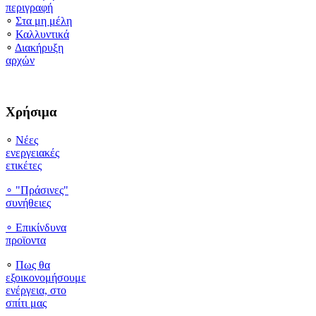
περιγραφή
∘
Στα μη μέλη
∘
Καλλυντικά
∘
Διακήρυξη
αρχών
Χρήσιμα
∘
Νέες
ενεργειακές
ετικέτες
∘ "Πράσινες"
συνήθειες
∘
Επικίνδυνα
προϊοντα
∘
Πως θα
εξοικονομήσουμε
ενέργεια, στο
σπίτι μας