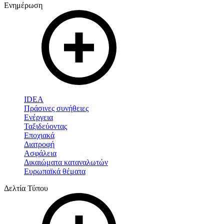
Ενημέρωση
IDEA
Πράσινες συνήθειες
Ενέργεια
Ταξιδεύοντας
Εποχιακά
Διατροφή
Ασφάλεια
Δικαιώματα καταναλωτών
Ευρωπαϊκά θέματα
Δελτία Τύπου