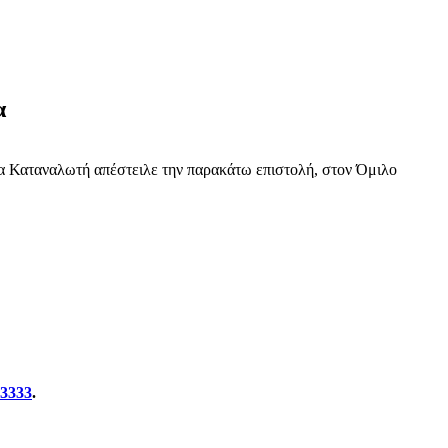
α
ία Καταναλωτή απέστειλε την παρακάτω επιστολή, στον Όμιλο
3333
.