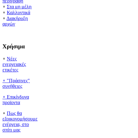
περιγραφή
∘
Στα μη μέλη
∘
Καλλυντικά
∘
Διακήρυξη
αρχών
Χρήσιμα
∘
Νέες
ενεργειακές
ετικέτες
∘ "Πράσινες"
συνήθειες
∘
Επικίνδυνα
προϊοντα
∘
Πως θα
εξοικονομήσουμε
ενέργεια, στο
σπίτι μας