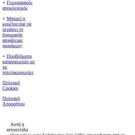
∘
Γεωγραφικός
αποκλεισμός
∘
Μπορεί η
κουζίνα σας να
περάσει τη
δοκιμασία
ασφάλειας
τροφίμων;
∘
Προβλήματα
καταναλωτών με
τις
τηλεπικοινωνίες
Πολιτική
Cookies
Πολιτική
Απορρήτου
Αυτή η
ιστοσελίδα