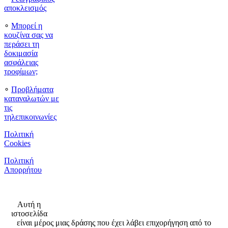
αποκλεισμός
∘
Μπορεί η
κουζίνα σας να
περάσει τη
δοκιμασία
ασφάλειας
τροφίμων;
∘
Προβλήματα
καταναλωτών με
τις
τηλεπικοινωνίες
Πολιτική
Cookies
Πολιτική
Απορρήτου
Αυτή η
ιστοσελίδα
είναι μέρος μιας δράσης που έχει λάβει επιχορήγηση από το