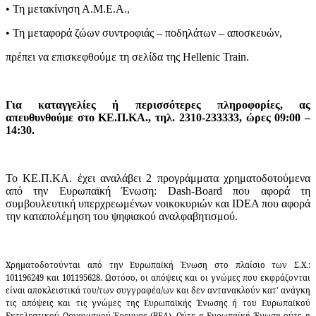
•
Τη μετακίνηση Α.Μ.Ε.Α.,
•
Τη μεταφορά ζώων συντροφιάς – ποδηλάτων – αποσκευών,
πρέπει να επισκεφθούμε τη σελίδα της Hellenic Train.
Για καταγγελίες ή περισσότερες πληροφορίες, ας
απευθυνθούμε στο ΚΕ.Π.ΚΑ., τηλ. 2310-233333, ώρες 09:00 –
14:30.
To ΚΕ.Π.ΚΑ. έχει αναλάβει 2 προγράμματα χρηματοδοτούμενα
από την Ευρωπαϊκή Ένωση: Dash-Board που αφορά τη
συμβουλευτική υπερχρεωμένων νοικοκυριών και IDEA που αφορά
την καταπολέμηση του ψηφιακού αναλφαβητισμού.
Χρηματοδοτούνται από την Ευρωπαϊκή Ένωση στο πλαίσιο των Σ.Χ.:
101196249 και 101195628. Ωστόσο, οι απόψεις και οι γνώμες που εκφράζονται
είναι αποκλειστικά του/των συγγραφέα/ων και δεν αντανακλούν κατ' ανάγκη
τις απόψεις και τις γνώμες της Ευρωπαϊκής Ένωσης ή του Ευρωπαϊκού
Εκτελεστικού Οργανισμού Έρευνας (
REA
). Ούτε η Ευρωπαϊκή Ένωση ούτε η