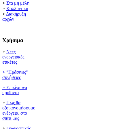
∘
Στα μη μέλη
∘
Καλλυντικά
∘
Διακήρυξη
αρχών
Χρήσιμα
∘
Νέες
ενεργειακές
ετικέτες
∘ "Πράσινες"
συνήθειες
∘
Επικίνδυνα
προϊοντα
∘
Πως θα
εξοικονομήσουμε
ενέργεια, στο
σπίτι μας
∘
Γεωγραφικός