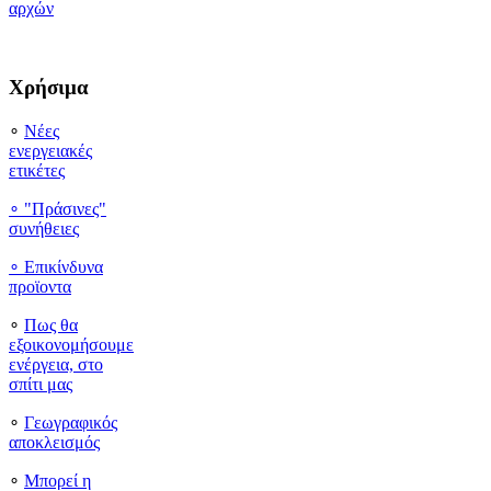
αρχών
Χρήσιμα
∘
Νέες
ενεργειακές
ετικέτες
∘ "Πράσινες"
συνήθειες
∘
Επικίνδυνα
προϊοντα
∘
Πως θα
εξοικονομήσουμε
ενέργεια, στο
σπίτι μας
∘
Γεωγραφικός
αποκλεισμός
∘
Μπορεί η