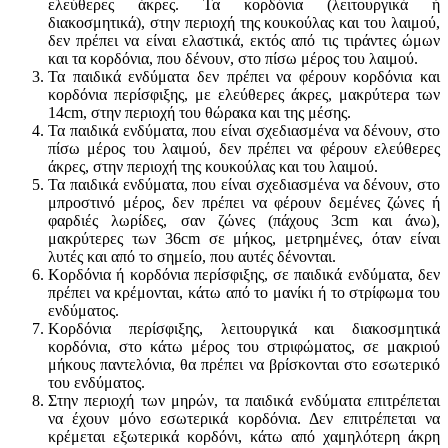
ελεύθερες άκρες. Τα κορδόνια (λειτουργικά ή
διακοσμητικά), στην περιοχή της κουκούλας και του λαιμού,
δεν πρέπει να είναι ελαστικά, εκτός από τις τιράντες ώμων
και τα κορδόνια, που δένουν, στο πίσω μέρος του λαιμού.
Τα παιδικά ενδύματα δεν πρέπει να φέρουν κορδόνια και
κορδόνια περίσφιξης, με ελεύθερες άκρες, μακρύτερα των
14cm, στην περιοχή του θώρακα και της μέσης.
Τα παιδικά ενδύματα, που είναι σχεδιασμένα να δένουν, στο
πίσω μέρος του λαιμού, δεν πρέπει να φέρουν ελεύθερες
άκρες, στην περιοχή της κουκούλας και του λαιμού.
Τα παιδικά ενδύματα, που είναι σχεδιασμένα να δένουν, στο
μπροστινό μέρος, δεν πρέπει να φέρουν δεμένες ζώνες ή
φαρδιές λωρίδες, σαν ζώνες (πάχους 3cm και άνω),
μακρύτερες των 36cm σε μήκος, μετρημένες, όταν είναι
λυτές και από το σημείο, που αυτές δένονται.
Κορδόνια ή κορδόνια περίσφιξης, σε παιδικά ενδύματα, δεν
πρέπει να κρέμονται, κάτω από το μανίκι ή το στρίφωμα του
ενδύματος.
Κορδόνια περίσφιξης, λειτουργικά και διακοσμητικά
κορδόνια, στο κάτω μέρος του στριφώματος, σε μακριού
μήκους παντελόνια, θα πρέπει να βρίσκονται στο εσωτερικό
του ενδύματος.
Στην περιοχή των μηρών, τα παιδικά ενδύματα επιτρέπεται
να έχουν μόνο εσωτερικά κορδόνια. Δεν επιτρέπεται να
κρέμεται εξωτερικά κορδόνι, κάτω από χαμηλότερη άκρη