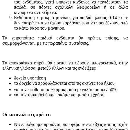
του ενδύματος, γιατί υπάρχει κίνδυνος να παγιδευτούν τα
παιδιά, σε πόρτες σχολικών λεωφορείων ή σε άλλα
κινούμενα αντικείμενα.
Ενδύματα με μακριά μανίκια, για παιδιά ηλικίας 0-14 ετών
δεν επιτρέπεται να έχουν κορδόνια, που να προεξέχουν, από
το κάτω άκρο του μανικιού.
Τα χειροποίητα παιδικά ενδύματα θα πρέπει, επίσης, να
συμμορφώνονται, με τις παραπάνω συστάσεις.
Τα αποκριάτικα σπρέι, θα πρέπει να φέρουν, υποχρεωτικά, στην
ελληνική γλώσσα, μεταξύ άλλων και τις ενδείξεις:
δοχείο υπό πίεση
το δοχείο να προφυλάσσεται από τις ακτίνες του ήλιου
ο
να μην εκτίθεται σε θερμοκρασία μεγαλύτερη των 50
C
να μην τρυπηθεί ή καεί ακόμα και μετά τη χρήση
Οι καταναλωτές πρέπει:
Να επιλέγουμε προϊόντα, που φέρουν ενδείξεις και τις τυχόν
οδηγίες ασφαλούς χρήσης και προφύλαξης, στην Ελληνική