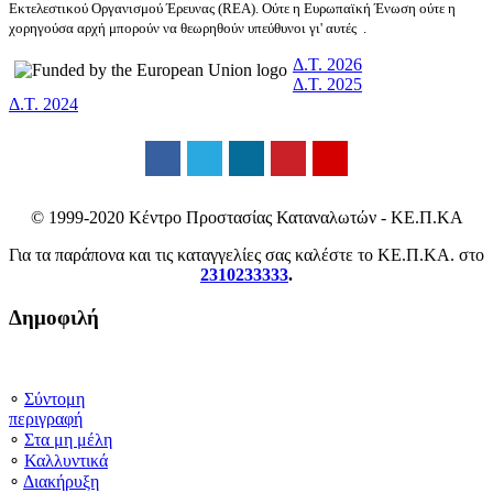
Εκτελεστικού Οργανισμού Έρευνας (REA). Ούτε η Ευρωπαϊκή Ένωση ούτε η
χορηγούσα αρχή μπορούν να θεωρηθούν υπεύθυνοι γι' αυτές .
Δ.Τ. 2026
Δ.Τ. 2025
Δ.Τ. 2024
© 1999-2020 Κέντρο Προστασίας Καταναλωτών - ΚΕ.Π.ΚΑ
Για τα παράπονα και τις καταγγελίες σας καλέστε το ΚΕ.Π.ΚΑ. στο
2310233333
.
Δημοφιλή
∘
Σύντομη
περιγραφή
∘
Στα μη μέλη
∘
Καλλυντικά
∘
Διακήρυξη