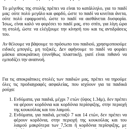
Το μέγεθος της στολής πρέπει να είναι το κατάλληλο, για το παιδί
μας: ούτε πολύ μεγάλο και φαρδύ, ώστε το παιδί να κινείται άνετα,
ούτε πολύ εφαρμοστό, ώστε το παιδί να αισθάνεται δυσφορία.
Ίσως, είναι καλό να φορέσει το παιδί μας, στο σπίτι, για λίγη ώρα
τη στολή, ώστε να ελέγξουμε την κίνησή του και τις αντιδράσεις
του.
Αν θέλουμε να βάψουμε το πρόσωπο του παιδιού, χρησιμοποιούμε
ειδικές μπογιές, μη τοξικές. Δεν αφήνουμε το παιδί να φοράει
μάσκα αποκριάτικη (συνήθως πλαστική), γιατί είναι πιθανό να
εμποδίζει την αναπνοή.
Για τις αποκριάτικες στολές των παιδιών μας, πρέπει να τηρούμε
όλες τις προδιαγραφές ασφαλείας, που ισχύουν για τα παιδικά
ρούχα:
Ενδύματα, για παιδιά, μέχρι 7 ετών (ύψος 1.34μ), δεν πρέπει
να φέρουν κορδόνια και κορδόνια περίσφιξης, στην περιοχή
της κουκούλας και του λαιμού.
Ενδύματα, για παιδιά, μεταξύ 7 και 14 ετών, δεν πρέπει να
φέρουν κορδόνια, στην περιοχή της κουκούλας και του
λαιμού μακρύτερα των 7,5cm ή κορδόνια περίσφιξης, με