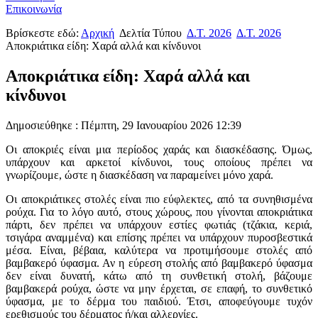
Επικοινωνία
Βρίσκεστε εδώ:
Αρχική
Δελτία Τύπου
Δ.Τ. 2026
Δ.Τ. 2026
Αποκριάτικα είδη: Χαρά αλλά και κίνδυνοι
Αποκριάτικα είδη: Χαρά αλλά και
κίνδυνοι
Δημοσιεύθηκε : Πέμπτη, 29 Ιανουαρίου 2026 12:39
Οι αποκριές είναι μια περίοδος χαράς και διασκέδασης. Όμως,
υπάρχουν και αρκετοί κίνδυνοι, τους οποίους πρέπει να
γνωρίζουμε, ώστε η διασκέδαση να παραμείνει μόνο χαρά.
Οι αποκριάτικες στολές είναι πιο εύφλεκτες, από τα συνηθισμένα
ρούχα. Για το λόγο αυτό, στους χώρους, που γίνονται αποκριάτικα
πάρτι, δεν πρέπει να υπάρχουν εστίες φωτιάς (τζάκια, κεριά,
τσιγάρα αναμμένα) και επίσης πρέπει να υπάρχουν πυροσβεστικά
μέσα. Είναι, βέβαια, καλύτερα να προτιμήσουμε στολές από
βαμβακερό ύφασμα. Αν η εύρεση στολής από βαμβακερό ύφασμα
δεν είναι δυνατή, κάτω από τη συνθετική στολή, βάζουμε
βαμβακερά ρούχα, ώστε να μην έρχεται, σε επαφή, το συνθετικό
ύφασμα, με το δέρμα του παιδιού. Έτσι, αποφεύγουμε τυχόν
ερεθισμούς του δέρματος ή/και αλλεργίες.