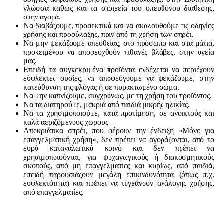
γλώσσα καθώς και τα στοιχεία του υπευθύνου διάθεσης,
στην αγορά.
Να διαβάζουμε, προσεκτικά και να ακολουθούμε τις οδηγίες
χρήσης και προφύλαξης, πριν από τη χρήση των σπρέι.
Να μην ψεκάζουμε απευθείας, στο πρόσωπο και στα μάτια,
προκειμένου να αποφευχθούν πιθανές βλάβες, στην υγεία
μας.
Επειδή τα συγκεκριμένα προϊόντα ενδέχεται να περιέχουν
εύφλεκτες ουσίες, να αποφεύγουμε να ψεκάζουμε, στην
κατεύθυνση της φλόγας ή σε πυρακτωμένο σώμα.
Να μην καπνίζουμε, συγχρόνως, με τη χρήση του προϊόντος.
Να τα διατηρούμε, μακριά από παιδιά μικρής ηλικίας.
Να τα χρησιμοποιούμε, κατά προτίμηση, σε ανοικτούς και
καλά αεριζόμενους χώρους.
Αποκριάτικα σπρέι, που φέρουν την ένδειξη «Μόνο για
επαγγελματική χρήση», δεν πρέπει να αγοράζονται, από το
ευρύ καταναλωτικό κοινό και δεν πρέπει να
χρησιμοποιούνται, για ψυχαγωγικούς ή διακοσμητικούς
σκοπούς, από μη επαγγελματίες και κυρίως, από παιδιά,
επειδή παρουσιάζουν μεγάλη επικινδυνότητα (όπως π.χ.
ευφλεκτότητα) και πρέπει να τυγχάνουν ανάλογης χρήσης,
από επαγγελματίες.