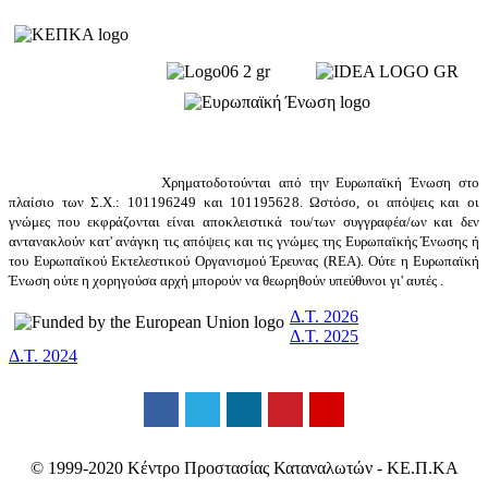
Χρηματοδοτούνται από την Ευρωπαϊκή Ένωση στο
πλαίσιο των Σ.Χ.: 101196249 και 101195628. Ωστόσο, οι απόψεις και οι
γνώμες που εκφράζονται είναι αποκλειστικά του/των συγγραφέα/ων και δεν
αντανακλούν κατ' ανάγκη τις απόψεις και τις γνώμες της Ευρωπαϊκής Ένωσης ή
του Ευρωπαϊκού Εκτελεστικού Οργανισμού Έρευνας (REA). Ούτε η Ευρωπαϊκή
Ένωση ούτε η χορηγούσα αρχή μπορούν να θεωρηθούν υπεύθυνοι γι' αυτές .
Δ.Τ. 2026
Δ.Τ. 2025
Δ.Τ. 2024
© 1999-2020 Κέντρο Προστασίας Καταναλωτών - ΚΕ.Π.ΚΑ