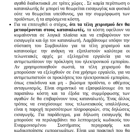
αγαθά διαδικτυακά ,σε τρίτες χώρες . Σε καμία περίπτωση ο
καταναλωτής δε μπορεί να θεωρείται εισαγωγέας και φυσικά
ούτε να θεωρείται υπεύθυνος, για την συμμόρφωση των
προϊόντων, ή τα απρόσμενα κόστη.
Για να επιτευχθεί ο στόχος,
ότι τα τέλη χειρισμού δεν θα
μεταφέρονται στους καταναλωτές,
τα κόστη οφείλουν να
κυμαίνονται σε λογικά πλαίσια και να επιβαρύνουν τον
εισαγωγέα και όχι τον καταναλωτή. Λαμβάνουμε υπόψιν την
σύσταση του Συμβουλίου για τα τέλη χειρισμού και
κατανοούμε την ανάγκη να εξοπλιστούν καλύτερα οι
τελωνειακές αρχές με εξελιγμένα εργαλεία για να
αντιμετωπίσουν την πρόκληση του ηλεκτρονικού εμπορίου.
Αν χρησιμοποιηθούν σωστά, τα τέλη χειρισμού θα
μπορούσαν να εξελιχθούν σε ένα χρήσιμο εργαλείο, για να
αντιμετωπιστούν οι προκλήσεις του ηλεκτρονικού εμπορίου,
όπως επικίνδυνα και μη - βιώσιμα προϊόντα, ο αθέμιτος
ανταγωνισμός. Είναι σημαντικό να εξασφαλίσουμε ότι τα
παραπάνω κόστη και τα έξοδα της συμμόρφωσης των
αγαθών δε θα επιβαρύνουν τους καταναλωτές. Ένας άλλος
τρόπος να ενισχύσουμε τους τελωνειακούς υπαλλήλους,
είναι η παροχή περισσότερων πληροφοριών, στις δηλώσεις
εισαγωγής. Για παράδειγμα, μια δήλωση εισαγωγής θα
μπορούσε να περιλαμβάνει πιο λεπτομερείς κωδικούς του
Εναρμονισμένου Συστήματος περιγραφής και
κωδικοποίησης εμπορευμάτων. Είναι μια πρακτική που θα