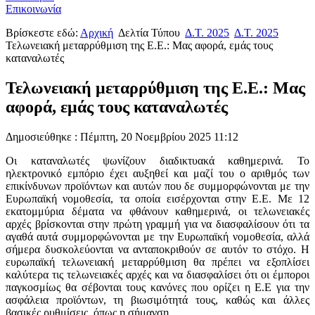
Επικοινωνία
Βρίσκεστε εδώ:
Αρχική
Δελτία Τύπου
Δ.Τ. 2025
Δ.Τ. 2025
Τελωνειακή μεταρρύθμιση της Ε.Ε.: Μας αφορά, εμάς τους
καταναλωτές
Τελωνειακή μεταρρύθμιση της Ε.Ε.: Μας
αφορά, εμάς τους καταναλωτές
Δημοσιεύθηκε : Πέμπτη, 20 Νοεμβρίου 2025 11:12
Οι καταναλωτές ψωνίζουν διαδικτυακά καθημερινά. Το
ηλεκτρονικό εμπόριο έχει αυξηθεί και μαζί του ο αριθμός των
επικίνδυνων προϊόντων και αυτών που δε συμμορφώνονται με την
Ευρωπαϊκή νομοθεσία, τα οποία εισέρχονται στην Ε.Ε. Με 12
εκατομμύρια δέματα να φθάνουν καθημερινά, οι τελωνειακές
αρχές βρίσκονται στην πρώτη γραμμή για να διασφαλίσουν ότι τα
αγαθά αυτά συμμορφώνονται με την Ευρωπαϊκή νομοθεσία, αλλά
σήμερα δυσκολεύονται να ανταποκριθούν σε αυτόν το στόχο. Η
ευρωπαϊκή τελωνειακή μεταρρύθμιση θα πρέπει να εξοπλίσει
καλύτερα τις τελωνειακές αρχές και να διασφαλίσει ότι οι έμποροι
παγκοσμίως θα σέβονται τους κανόνες που ορίζει η Ε.Ε για την
ασφάλεια προϊόντων, τη βιωσιμότητά τους, καθώς και άλλες
βασικές ρυθμίσεις, όπως η σήμανση.