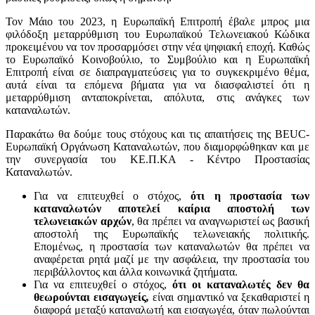
Τον Μάιο του 2023, η Ευρωπαϊκή Επιτροπή έβαλε μπρος μια
φιλόδοξη μεταρρύθμιση του Ευρωπαϊκού Τελωνειακού Κώδικα
προκειμένου να τον προσαρμόσει στην νέα ψηφιακή εποχή. Καθώς
το Ευρωπαϊκό Κοινοβούλιο, το Συμβούλιο και η Ευρωπαϊκή
Επιτροπή είναι σε διαπραγματεύσεις για το συγκεκριμένο θέμα,
αυτά είναι τα επόμενα βήματα για να διασφαλιστεί ότι η
μεταρρύθμιση ανταποκρίνεται, απόλυτα, στις ανάγκες των
καταναλωτών.
Παρακάτω θα δούμε τους στόχους και τις απαιτήσεις της BEUC-
Ευρωπαϊκή Οργάνωση Καταναλωτών, που διαμορφώθηκαν και με
την συνεργασία του ΚΕ.Π.ΚΑ - Κέντρο Προστασίας
Καταναλωτών.
Για να επιτευχθεί ο στόχος,
ότι η προστασία των
καταναλωτών αποτελεί καίρια αποστολή των
τελωνειακών αρχών
, θα πρέπει να αναγνωριστεί ως βασική
αποστολή της Ευρωπαϊκής τελωνειακής πολιτικής.
Επομένως, η προστασία των καταναλωτών θα πρέπει να
αναφέρεται ρητά μαζί με την ασφάλεια, την προστασία του
περιβάλλοντος και άλλα κοινωνικά ζητήματα.
Για να επιτευχθεί ο στόχος,
ότι οι καταναλωτές δεν θα
θεωρούνται εισαγωγείς
,
είναι σημαντικό να ξεκαθαριστεί η
διαφορά μεταξύ καταναλωτή και εισαγωγέα, όταν πωλούνται