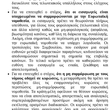
διευκόλυνε τους τελωνειακούς υπαλλήλους στους ελέγχους
τους.
Για να επιτευχθεί ο στόχος,
ότι οι εισαγωγείς είναι
υποχρεωμένοι να συμμορφώνονται με την Ευρωπαϊκή
νομοθεσία
, οι εισαγωγείς πρέπει να θεωρούνται πλήρως
υπεύθυνοι, για όλους τους φορολογικούς (τελωνειακά τέλη
και άλλα κόστη) καθώς και μη-φορολογικούς (ασφάλεια,
βιωσιμότητα) κανόνες, καθ’όλη τη διάρκεια της συναλλαγής.
Ακόμη, είναι σημαντικό, σε περίπτωση μη συμμόρφωσης με
την ευρωπαϊκή νομοθεσία να υπάρχει λογοδοσία. Οι
τροπολογίες του Συμβουλίου, που εισάγουν μια σειρά
ευθυνών μεταξύ διαφορετικών παραγόντων, κινδυνεύουν να
αποδυναμώσουν σημαντικά τη σημασία της επιβολής
κανόνων. Το τελικό κείμενο πρέπει να καθιερώσει την
ευθύνη του εισαγωγέα ως ενιαία, ξεκάθαρη και
αποτελεσματική.
Για να επιτευχθεί ο στόχος,
ότι
η μη συμμόρφωση με τους
νόμους οδηγεί σε κυρώσεις,
η μεταρρύθμιση θα πρέπει να
προβλέπει όλες τις εναρμονισμένες κυρώσεις σε
περιπτώσεις μη-συμμόρφωσης με την ευρωπαϊκή
νομοθεσία. Τα κράτη-μέλη οφείλουν να θέσουν κυρώσεις,
που να είναι αποτελεσματικές, αποτρεπτικές και αναλογικές
συμπεριλαμβανομένων προστίμων ακόμη και άρνηση
εκτέλεσης ορισμένων διαδικασιών. Οι κυρώσεις πρέπει να
καλύπτουν τόσο φορολογικές όσο και μη φορολογικές