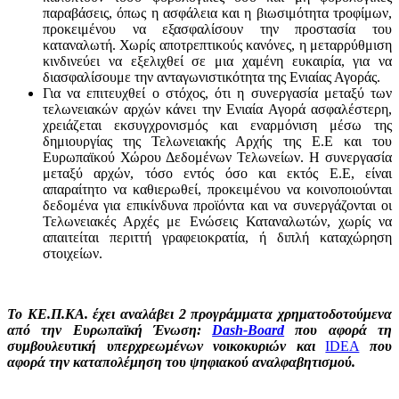
παραβάσεις, όπως η ασφάλεια και η βιωσιμότητα τροφίμων,
προκειμένου να εξασφαλίσουν την προστασία του
καταναλωτή. Χωρίς αποτρεπτικούς κανόνες, η μεταρρύθμιση
κινδινεύει να εξελιχθεί σε μια χαμένη ευκαιρία, για να
διασφαλίσουμε την ανταγωνιστικότητα της Ενιαίας Αγοράς.
Για να επιτευχθεί ο στόχος, ότι η συνεργασία μεταξύ των
τελωνειακών αρχών κάνει την Ενιαία Αγορά ασφαλέστερη,
χρειάζεται εκσυγχρονισμός και εναρμόνιση μέσω της
δημιουργίας της Τελωνειακής Αρχής της Ε.Ε και του
Ευρωπαϊκού Χώρου Δεδομένων Τελωνείων. Η συνεργασία
μεταξύ αρχών, τόσο εντός όσο και εκτός Ε.Ε, είναι
απαραίτητο να καθιερωθεί, προκειμένου να κοινοποιούνται
δεδομένα για επικίνδυνα προϊόντα και να συνεργάζονται οι
Τελωνειακές Αρχές με Ενώσεις Καταναλωτών, χωρίς να
απαιτείται περιττή γραφειοκρατία, ή διπλή καταχώρηση
στοιχείων.
To
ΚΕ.Π.ΚΑ. έχει αναλάβει 2 προγράμματα χρηματοδοτούμενα
από την Ευρωπαϊκή Ένωση:
Dash-Board
που αφορά τη
συμβουλευτική υπερχρεωμένων νοικοκυριών και
IDEA
που
αφορά την καταπολέμηση του ψηφιακού αναλφαβητισμού.