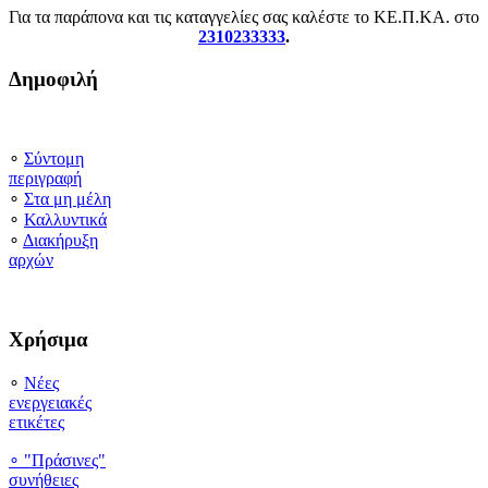
Για τα παράπονα και τις καταγγελίες σας καλέστε το ΚΕ.Π.ΚΑ. στο
2310233333
.
Δημοφιλή
∘
Σύντομη
περιγραφή
∘
Στα μη μέλη
∘
Καλλυντικά
∘
Διακήρυξη
αρχών
Χρήσιμα
∘
Νέες
ενεργειακές
ετικέτες
∘ "Πράσινες"
συνήθειες