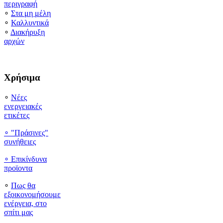
περιγραφή
∘
Στα μη μέλη
∘
Καλλυντικά
∘
Διακήρυξη
αρχών
Χρήσιμα
∘
Νέες
ενεργειακές
ετικέτες
∘ "Πράσινες"
συνήθειες
∘
Επικίνδυνα
προϊοντα
∘
Πως θα
εξοικονομήσουμε
ενέργεια, στο
σπίτι μας